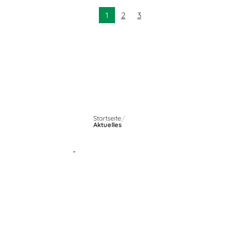
1
2
3
Startseite
Aktuelles
vita nova kliniken Bad Salzuflen
Private Fachakutkliniken
Psychiatrie und Psychotherapie