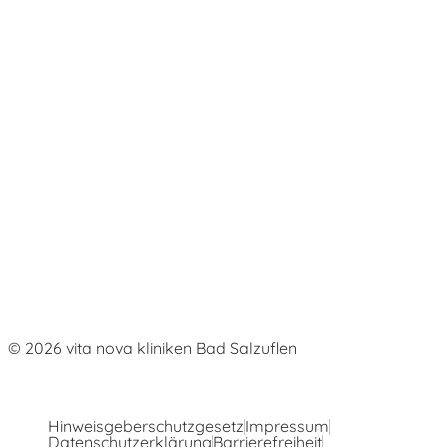
Fortbildungen
Institutsambulanz
Informationsportal
Depression
Angststörung
Burnout
Schmerztherapie
Persönlichkeitsstörung
© 2026 vita nova kliniken Bad Salzuflen
Hinweisgeberschutzgesetz
Impressum
Datenschutzerklärung
Barrierefreiheit