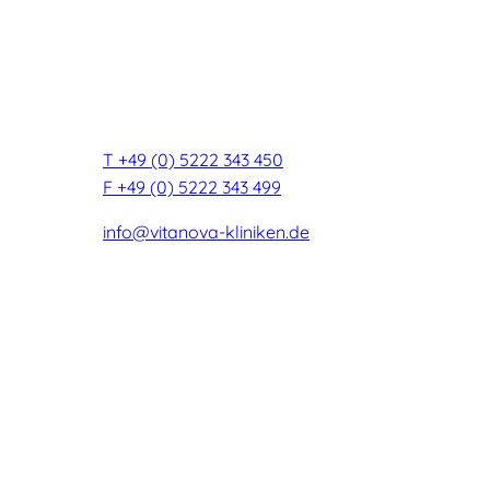
Psychosomatische Medizin
Schmerztherapie
Roonstraße 9 - 13
32105 Bad Salzuflen
T +49 (0) 5222 343 450
F +49 (0) 5222 343 499
info@vitanova-kliniken.de
Über vita nova
Die Kliniken
Bad Salzuflen und
Umgebung
Team
Was Patienten sagen
Kooperationen