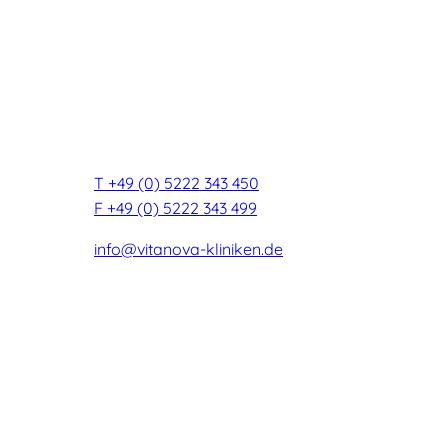
Private Fachakutkliniken
Psychiatrie und Psychotherapie
Psychosomatische Medizin
Schmerztherapie
Roonstraße 9 - 13
32105 Bad Salzuflen
T +49 (0) 5222 343 450
F +49 (0) 5222 343 499
info@vitanova-kliniken.de
Über vita nova
Die Kliniken
Bad Salzuflen und
Umgebung
Team
Was Patienten sagen