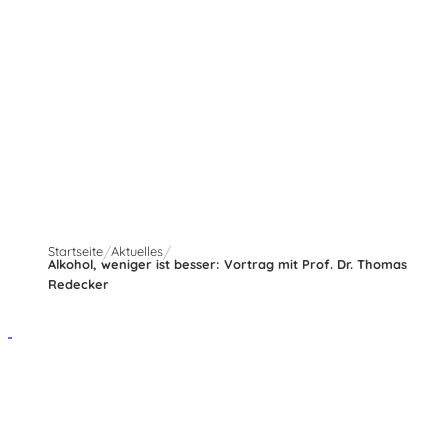
2 Min.
Startseite
Aktuelles
Alkohol, weniger ist besser: Vortrag mit Prof. Dr. Thomas
Redecker
vita nova kliniken Bad Salzuflen