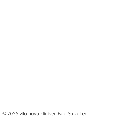
Kooperationen
Fortbildungen
Institutsambulanz
Informationsportal
Depression
Angststörung
Burnout
Schmerztherapie
Persönlichkeitsstörung
© 2026 vita nova kliniken Bad Salzuflen