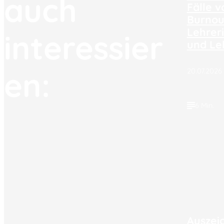
auch
Fälle v
Burnou
Lehrer
interessier
und Le
en:
20.07.2026
6 Min.
Auszei