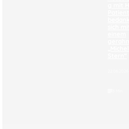
g mit H
Patien
bedan
sich mi
einem
gerah
„Michel
Stern“
22.06.2026
3 Min.