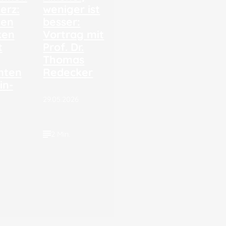
erz:
weniger ist
ten
besser:
ken
Vortrag mit
t
Prof. Dr.
Thomas
mten
Redecker
in-
29.05.2026
2 Min.