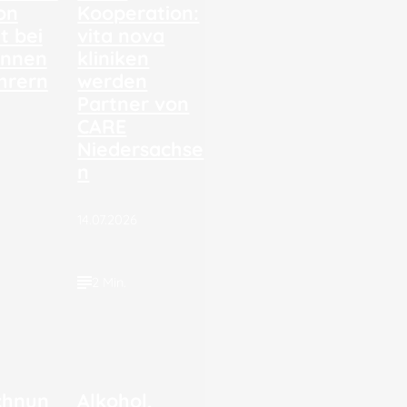
on
Kooperation:
t bei
vita nova
innen
kliniken
hrern
werden
Partner von
CARE
Niedersachse
n
14.07.2026
2 Min.
chnun
Alkohol,