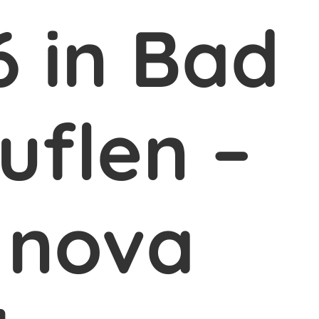
6 in Bad
uflen –
 nova