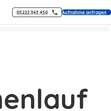
05222 343 450
Aufnahme anfragen
Karriere
Kontakt
K
menlauf