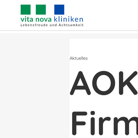
ten
Für Zuweiser
Über vita nova
Aktuelles
Aktuelles
AO
Fir