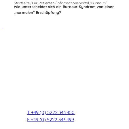
Startseite
Für Patienten
Informationsportal
Burnout
Wie unterscheidet sich ein Burnout-Syndrom von einer
„normalen“ Erschöpfung?
vita nova kliniken Bad Salzuflen
Private Fachakutkliniken
Psychiatrie und Psychotherapie
Psychosomatische Medizin
Schmerztherapie
Roonstraße 9 - 13
32105 Bad Salzuflen
T +49 (0) 5222 343 450
F +49 (0) 5222 343 499