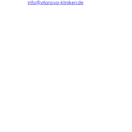
info@vitanova-kliniken.de
Über vita nova
Die Kliniken
Bad Salzuflen und
Umgebung
Team
Was Patienten sagen
Kooperationen
Fortbildungen
Institutsambulanz
Informationsportal
Depression
Angststörung
Burnout